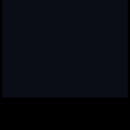
Facebook
Twitter
YouTube
LinkedIn