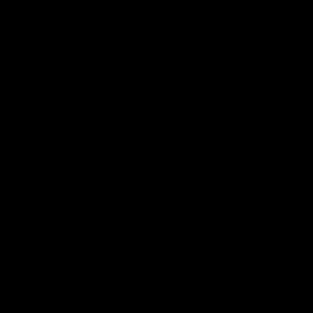
JJB竞技宝
, 
raybet雷竞技地址
, 
电竞实时数据网
雷竞技