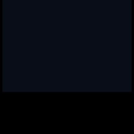
Facebook
Twitter
YouTube
LinkedIn