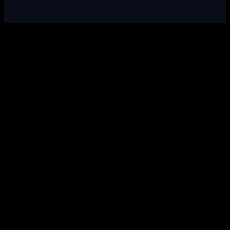
Facebook
Twitter
YouTube
LinkedIn