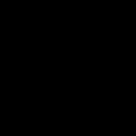
VCT全球赛
Get Star
址_雷竞技app
雷竞技官网