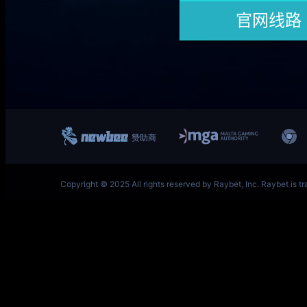
一竞技网址 – 从一开始·竞无止境 V