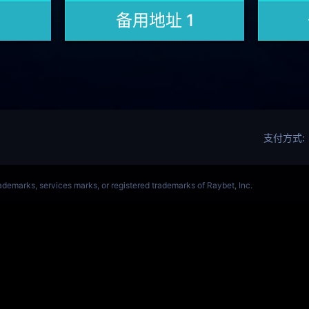
ALORANT、瓦罗兰特(s14)全球总决赛竞猜官网